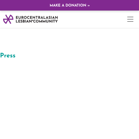
MAKE A DONATION »
Press
Kika Fumero, directora
del Instituto Canario
de Igualdad: “La carga
mental ligada a los
cuidados sigue
recayendo sobre las